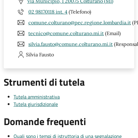
Via Municipio, 1 20075 Colturano (MI)
02 98170118 int. 4
(Telefono)
comune.colturano@pec.regione.lombardia.it
(P
tecnico@comune.colturano.mi.it
(Email)
silvia.fausto@comune.colturano.mi.it
(Responsab
Silvia
Fausto
Strumenti di tutela
Tutela amministrativa
Tutela giurisdizionale
Domande frequenti
Quali sono i tempi di istruttoria di una segnalazione