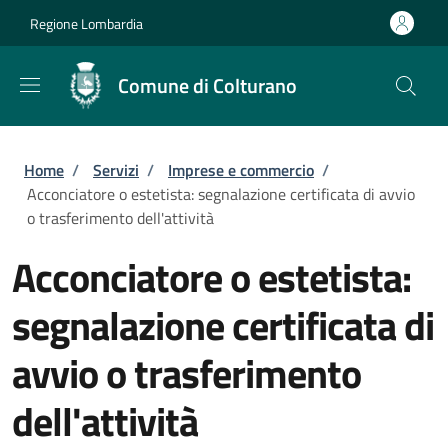
Salta al contenuto principale
Skip to footer content
Regione Lombardia
Comune di Colturano
Briciole di pane
Home
/
Servizi
/
Imprese e commercio
/
Acconciatore o estetista: segnalazione certificata di avvio
o trasferimento dell'attività
Acconciatore o estetista:
segnalazione certificata di
avvio o trasferimento
dell'attività