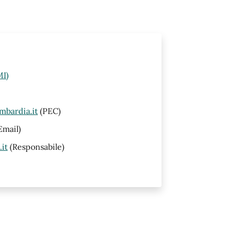
MI)
mbardia.it
(PEC)
Email)
it
(Responsabile)