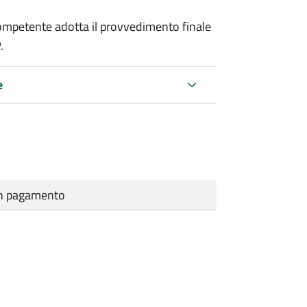
a competente adotta il provvedimento finale
.
e
cun pagamento