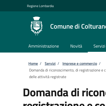
Salta al contenuto principale
Skip to footer content
Regione Lombardia
Comune di Colturan
Amministrazione
Novità
Servizi
Briciole di pane
Home
/
Servizi
/
Imprese e commercio
/
Domanda di riconoscimento, di registrazione e 
delle attività registrate
Domanda di ricon
registrazione e c