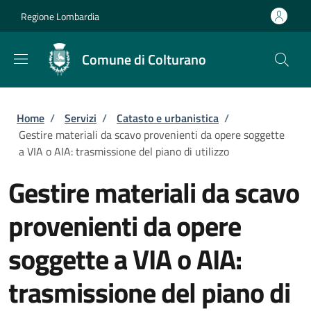
Salta al contenuto principale
Skip to footer content
Regione Lombardia
Comune di Colturano
Briciole di pane
Home
/
Servizi
/
Catasto e urbanistica
/
Gestire materiali da scavo provenienti da opere soggette
a VIA o AIA: trasmissione del piano di utilizzo
Gestire materiali da scavo
provenienti da opere
soggette a VIA o AIA:
trasmissione del piano di