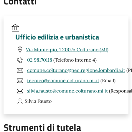
Contatti
Ufficio edilizia e urbanistica
Via Municipio, 1 20075 Colturano (MI)
02 98170118
(Telefono interno 4)
comune.colturano@pec.regione.lombardia.it
(P
tecnico@comune.colturano.mi.it
(Email)
silvia.fausto@comune.colturano.mi.it
(Responsab
Silvia
Fausto
Strumenti di tutela