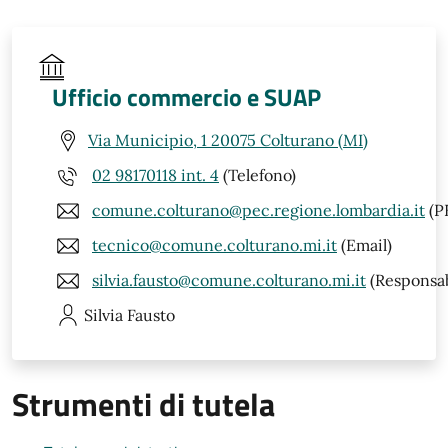
Ufficio commercio e SUAP
Via Municipio, 1 20075 Colturano (MI)
02 98170118 int. 4
(Telefono)
comune.colturano@pec.regione.lombardia.it
(P
tecnico@comune.colturano.mi.it
(Email)
silvia.fausto@comune.colturano.mi.it
(Responsab
Silvia
Fausto
Strumenti di tutela