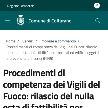
Salta al contenuto principale
Skip to footer content
Regione Lombardia
Comune di Colturano
Briciole di pane
Home
/
Servizi
/
Imprese e commercio
/
Procedimenti di competenza dei Vigili del Fuoco: rilascio
del nulla osta di fattibilità per impianti ed edifici soggetti
a prevenzione incendi (PIN5)
Procedimenti di
competenza dei Vigili del
Fuoco: rilascio del nulla
osta di fattibilità per