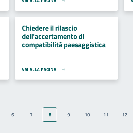
VAI ALLA PAGINA
Chiedere il rilascio
dell'accertamento di
compatibilità paesaggistica
VAI ALLA PAGINA
6
7
8
9
10
11
12
gina
Pagina
Pagina
Pagina attuale
Pagina
Pagina
Pagina
Pag