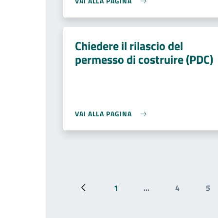
VAI ALLA PAGINA
Chiedere il rilascio del
permesso di costruire (PDC)
VAI ALLA PAGINA
1
…
4
5
Pagina precedente
Prima pagina
Pagina
Pa