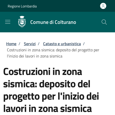
Salta al contenuto principale
Skip to footer content
Regione Lombardia
Comune di Colturano
Briciole di pane
Home
/
Servizi
/
Catasto e urbanistica
/
Costruzioni in zona sismica: deposito del progetto per
l'inizio dei lavori in zona sismica
Costruzioni in zona
sismica: deposito del
progetto per l'inizio dei
lavori in zona sismica