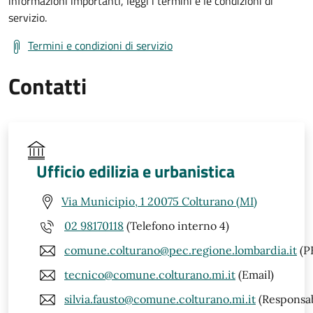
informazioni importanti, leggi i termini e le condizioni di
servizio.
Termini e condizioni di servizio
Contatti
Ufficio edilizia e urbanistica
Via Municipio, 1 20075 Colturano (MI)
02 98170118
(Telefono interno 4)
comune.colturano@pec.regione.lombardia.it
(P
tecnico@comune.colturano.mi.it
(Email)
silvia.fausto@comune.colturano.mi.it
(Responsab